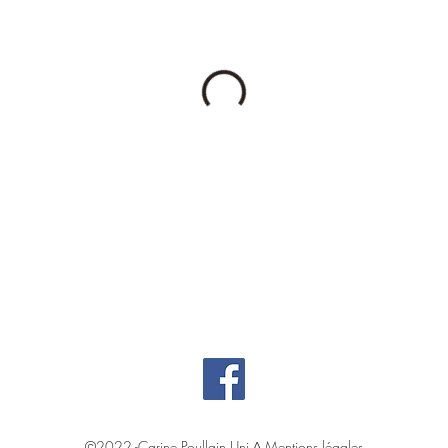
©2022 -Carine Poullain Uni ◊
Mentions légales